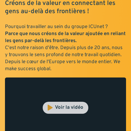
Créons de la valeur en connectant les
gens au-delà des frontières !
Pourquoi travailler au sein du groupe ICUnet ?
Parce que nous créons de la valeur ajoutée en reliant
les gens par-delà les frontières.
C'est notre raison d'être. Depuis plus de 20 ans, nous
y trouvons le sens profond de notre travail quotidien.
Depuis le cœur de l'Europe vers le monde entier. We
make success global.
Voir la vidéo